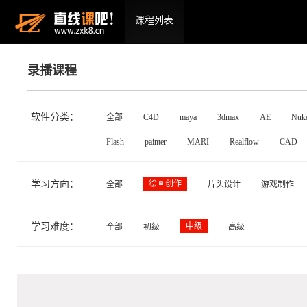
课程列表
录播课程
软件分类：
全部
C4D
maya
3dmax
AE
Nuk
Flash
painter
MARI
Realflow
CAD
学习方向：
绘画创作
全部
片头设计
游戏制作
学习难度：
中级
全部
初级
高级