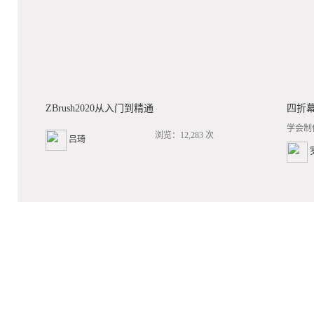
ZBrush2020从入门到精通
四折
学会制
浏览：12,283 次
吕琦