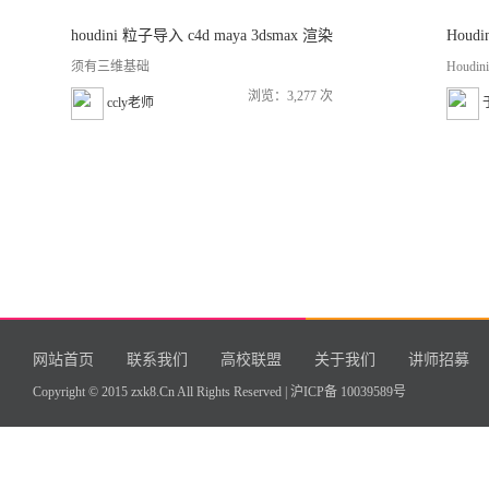
houdini 粒子导入 c4d maya 3dsmax 渲染
Hou
须有三维基础
Houd
浏览：3,277 次
ccly老师
网站首页
联系我们
高校联盟
关于我们
讲师招募
Copyright © 2015 zxk8.Cn All Rights Reserved |
沪ICP备 10039589号