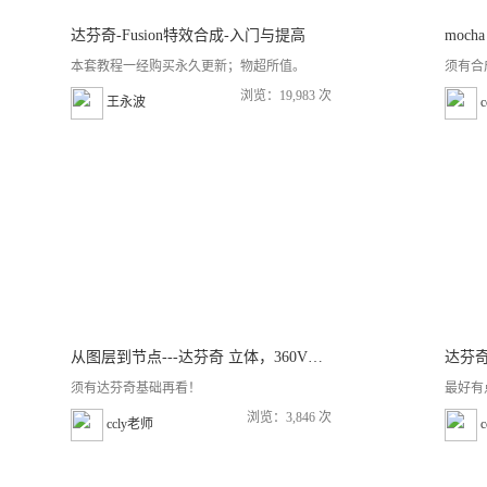
达芬奇-Fusion特效合成-入门与提高
moch
本套教程一经购买永久更新；物超所值。
须有合
浏览：19,983 次
王永波
从图层到节点---达芬奇 立体，360VR流程
达芬奇
须有达芬奇基础再看！
最好有
浏览：3,846 次
ccly老师