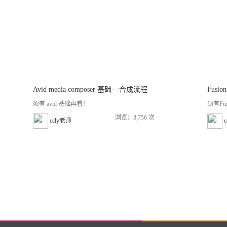
Avid media composer 基础---合成流程
Fusi
须有 avid 基础再看！
须有Fu
浏览：3,756 次
ccly老师