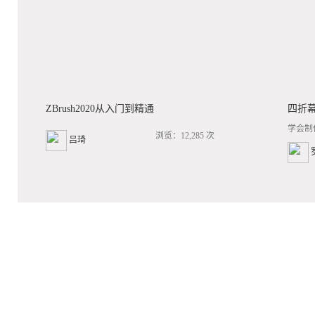
ZBrush2020从入门到精通
四折
学会制
浏览：12,285 次
吕琦