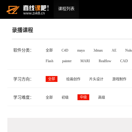
课程列表
录播课程
软件分类：
全部
C4D
maya
3dmax
AE
Nuk
Flash
painter
MARI
Realflow
CAD
学习方向：
全部
绘画创作
片头设计
游戏制作
学习难度：
中级
全部
初级
高级