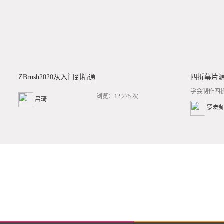
ZBrush2020从入门到精通
四折幕片
学会制作四
浏览：12,275 次
吕琦
罗老