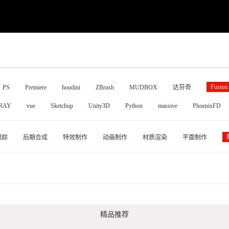
Fusion
PS
Premiere
houdini
ZBrush
MUDBOX
达芬奇
RAY
vue
Sketchup
Unity3D
Python
massive
PhoenixFD
跟踪
后期合成
特效制作
动画制作
材质渲染
平面制作
精品推荐