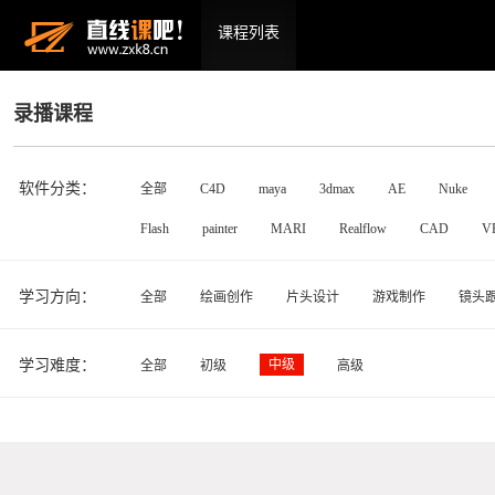
课程列表
录播课程
软件分类：
全部
C4D
maya
3dmax
AE
Nuke
Flash
painter
MARI
Realflow
CAD
V
学习方向：
全部
绘画创作
片头设计
游戏制作
镜头
学习难度：
中级
全部
初级
高级