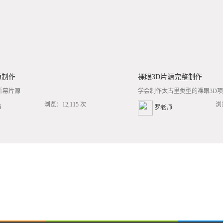
源制作
裸眼3D片源完整制作
折幕片源
学会制作太古里类型的裸眼3D项目
浏览：12,115 次
浏
师
罗老师