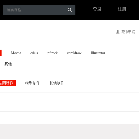
登录
注册
讲师申请
Mocha
edius
pftrack
coreldraw
Illustrator
其他
贴图制作
模型制作
其他制作