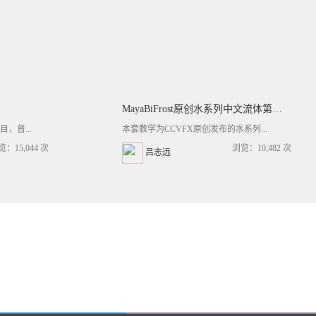
MayaBiFrost原创水系列中文流体第三套BF基础/高阶案例全流程教学
，普...
本套教学为CCVFX原创发布的水系列...
览：15,044 次
浏览：10,482 次
吕志远