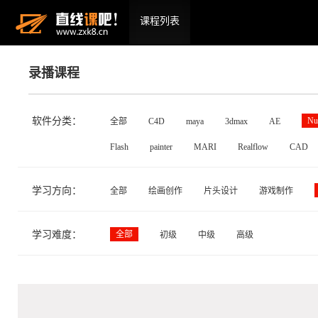
课程列表
录播课程
软件分类：
Nu
全部
C4D
maya
3dmax
AE
Flash
painter
MARI
Realflow
CAD
学习方向：
全部
绘画创作
片头设计
游戏制作
学习难度：
全部
初级
中级
高级