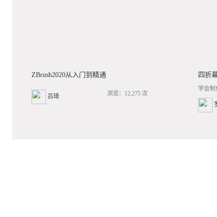
ZBrush2020从入门到精通
四折
学会制
浏览：12,275 次
吕琦