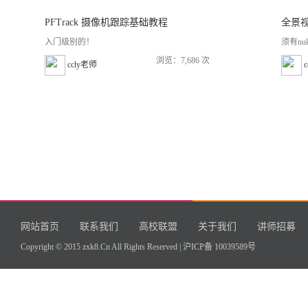
PFTrack 摄像机跟踪基础教程
全景
入门级别的！
须有nu
浏览：7,686 次
ccly老师
网站首页
联系我们
高校联盟
关于我们
讲师招募
Copyright © 2015 zxk8.Cn All Rights Reserved |
沪ICP备 10039589号