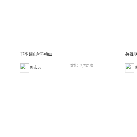
书本翻页MG动画
英雄
浏览：2,737 次
郭宏远