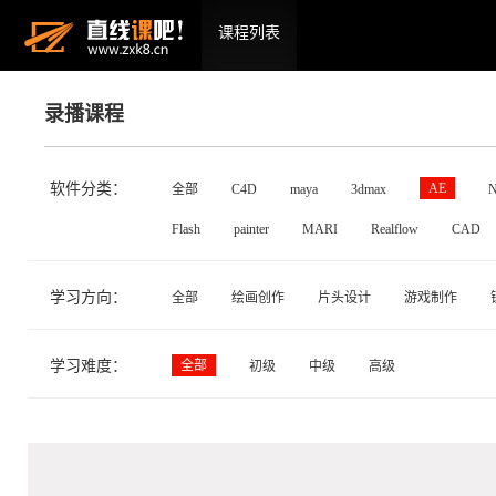
课程列表
录播课程
软件分类：
AE
全部
C4D
maya
3dmax
N
Flash
painter
MARI
Realflow
CAD
学习方向：
全部
绘画创作
片头设计
游戏制作
学习难度：
全部
初级
中级
高级