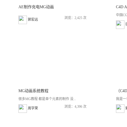
AE制作充电MG动画
C4D
中国C
浏览：2,425 次
郭宏远
MG动画系统教程
（C4
很多MG教程 都是单个元素的制作 没...
我是一
浏览：4,396 次
周字荣