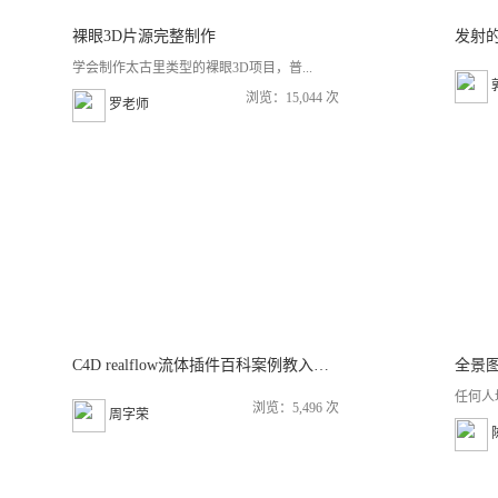
裸眼3D片源完整制作
发射
学会制作太古里类型的裸眼3D项目，普...
浏览：15,044 次
罗老师
C4D realflow流体插件百科案例教入门到案例进阶已更新104课 不定期更新
任何人
浏览：5,496 次
周字荣