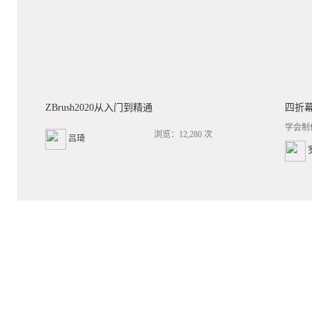
ZBrush2020从入门到精通
四折
学会制
浏览：12,280 次
吕琦