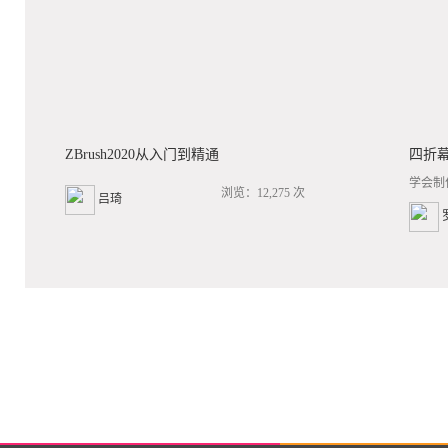
ZBrush2020从入门到精通
四折
学会制
浏览：12,275 次
吕琦