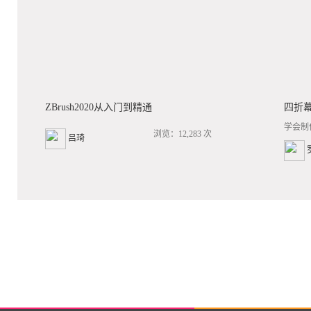
ZBrush2020从入门到精通
四折
学会制
浏览：12,283 次
吕琦