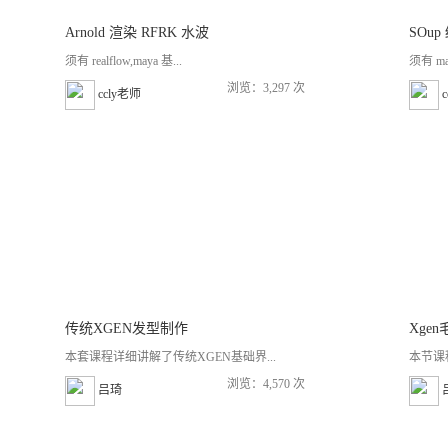
Arnold 渲染 RFRK 水波
SOu
须有 realflow,maya 基...
须有 m
浏览：3,297 次
ccly老师
传统XGEN发型制作
本套课程详细讲解了传统XGEN基础界...
本节课程
浏览：4,570 次
吕琦