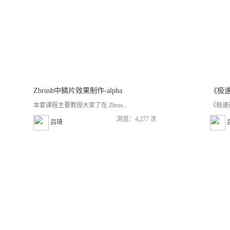
Zbrush中鳞片效果制作-alpha
本套课程主要教授大家了在 Zbrus...
《极速造
浏览：4,277 次
吕琦