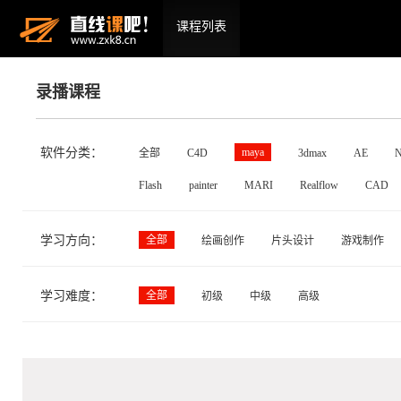
课程列表
录播课程
软件分类：
maya
全部
C4D
3dmax
AE
N
Flash
painter
MARI
Realflow
CAD
学习方向：
全部
绘画创作
片头设计
游戏制作
学习难度：
全部
初级
中级
高级