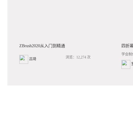
ZBrush2020从入门到精通
四折
学会制
浏览：12,274 次
吕琦