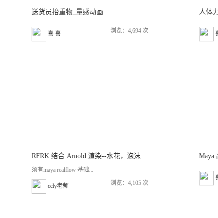
送货员抬重物_量感动画
人体
浏览：4,694 次
喜 喜
RFRK 结合 Arnold 渲染--水花，泡沫
May
须有maya realflow 基础...
浏览：4,105 次
ccly老师