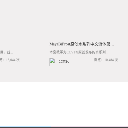
MayaBiFrost原创水系列中文流体第三套BF基础/高阶案例全流程教学
，普...
本套教学为CCVFX原创发布的水系列...
览：15,044 次
浏览：10,484 次
吕志远