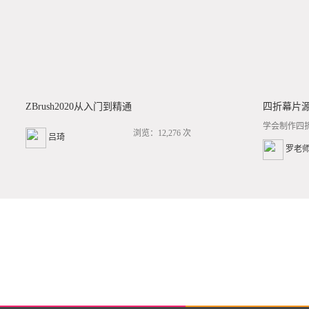
ZBrush2020从入门到精通
四折幕片
学会制作四
浏览：12,276 次
吕琦
罗老