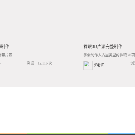
源制作
裸眼3D片源完整制作
折幕片源
学会制作太古里类型的裸眼3D项目
浏览：12,116 次
浏
师
罗老师