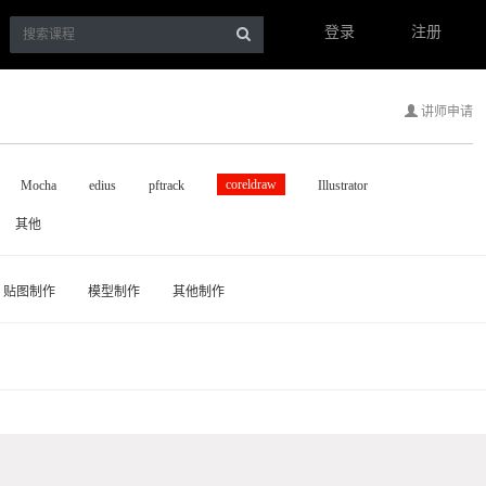
登录
注册
讲师申请
coreldraw
Mocha
edius
pftrack
Illustrator
其他
贴图制作
模型制作
其他制作