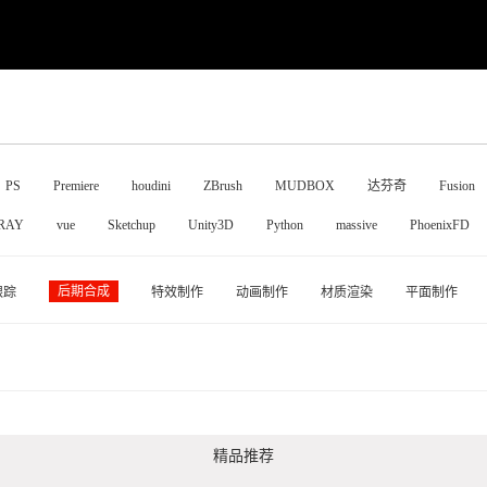
PS
Premiere
houdini
ZBrush
MUDBOX
达芬奇
Fusion
RAY
vue
Sketchup
Unity3D
Python
massive
PhoenixFD
后期合成
跟踪
特效制作
动画制作
材质渲染
平面制作
精品推荐