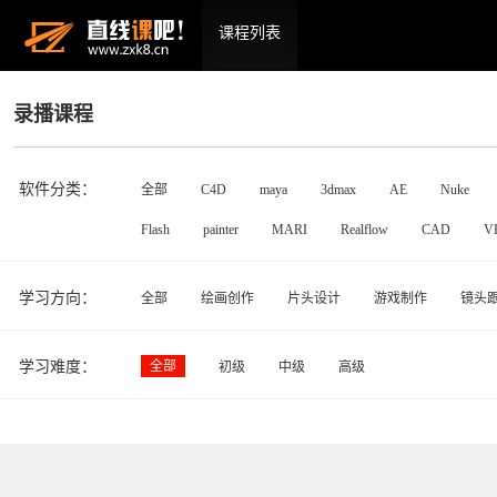
课程列表
录播课程
软件分类：
全部
C4D
maya
3dmax
AE
Nuke
Flash
painter
MARI
Realflow
CAD
V
学习方向：
全部
绘画创作
片头设计
游戏制作
镜头
学习难度：
全部
初级
中级
高级