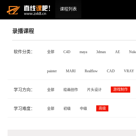
课程列表
录播课程
软件分类：
全部
C4D
maya
3dmax
AE
Nuk
painter
MARI
Realflow
CAD
VRAY
学习方向：
游戏制作
全部
绘画创作
片头设计
学习难度：
高级
全部
初级
中级