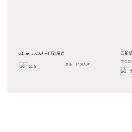
ZBrush2020从入门到精通
四折
学会制
浏览：12,283 次
吕琦