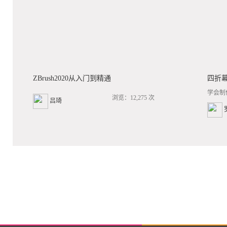
ZBrush2020从入门到精通
四折
学会制
浏览：12,275 次
吕琦