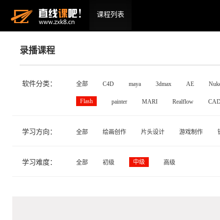
课程列表
录播课程
软件分类：
全部
C4D
maya
3dmax
AE
Nuk
Flash
painter
MARI
Realflow
CA
学习方向：
全部
绘画创作
片头设计
游戏制作
学习难度：
中级
全部
初级
高级