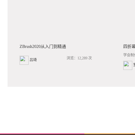
ZBrush2020从入门到精通
四折
学会制
浏览：12,289 次
吕琦