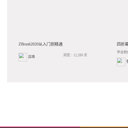
ZBrush2020从入门到精通
四折
学会制
浏览：12,289 次
吕琦