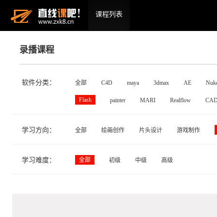
课程列表
录播课程
软件分类：
全部
C4D
maya
3dmax
AE
Nuk
Flash
painter
MARI
Realflow
CA
学习方向：
全部
绘画创作
片头设计
游戏制作
学习难度：
全部
初级
中级
高级