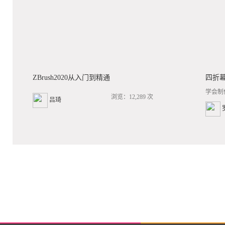
ZBrush2020从入门到精通
四折
学会制
浏览：12,289 次
吕琦