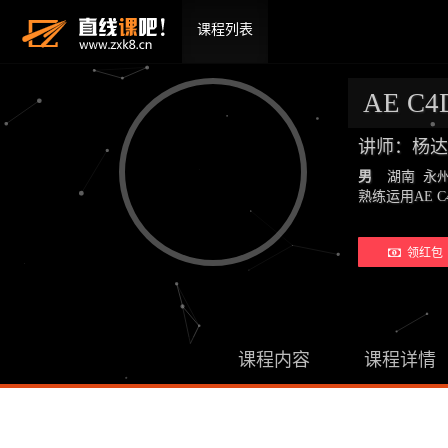
课程列表
AE 
讲师：杨达
男
湖南 永
熟练运用AE C4
领红包 
课程内容
课程详情