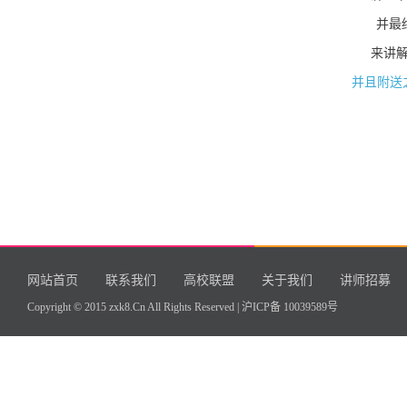
并最
来讲解
并且附送
网站首页
联系我们
高校联盟
关于我们
讲师招募
Copyright © 2015 zxk8.Cn All Rights Reserved |
沪ICP备 10039589号