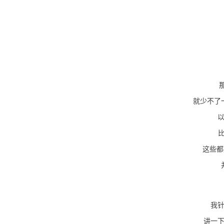
就少不了
比
这些都
我
讲一