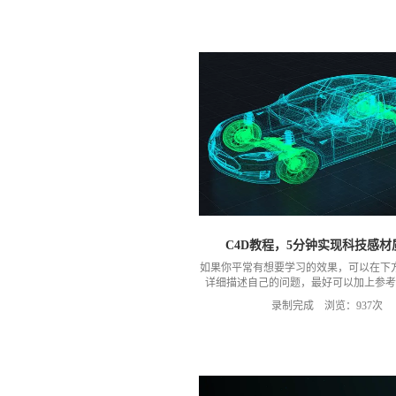
我的b站或者公众号：MG动画自习室；下
行公告。这边放上这次直播的相关素材和
接：
https://pan.baidu.com/s/1nSRzbysbyMD
提取码：v7p1
C4D教程，5分钟实现科技感材
如果你平常有想要学习的效果，可以在下
详细描述自己的问题，最好可以加上参考
片；有分享价值的，我会录制成教程分享
录制完成 浏览：937次
课素材分享：链接：
https://pan.baidu.com/s/1HQp14ATDmefn
取码：c4ei