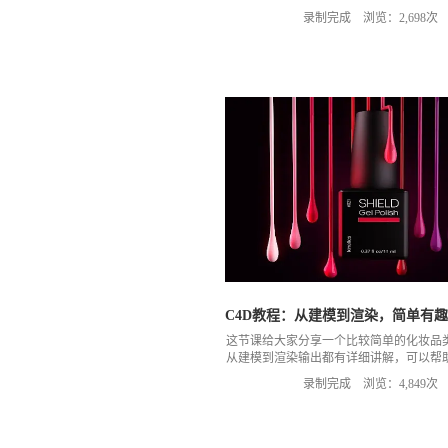
时，先做减法，把一些不运动的部位先排
录制完成 浏览：2,698次
运动形态的关节点，并且记住一个原则，
动力学去模拟，精确的运动需要用关键
C4D教程：从建模到渲染，简单有
这节课给大家分享一个比较简单的化妆品
从建模到渲染输出都有详细讲解，可以帮
个制作流程。
录制完成 浏览：4,849次