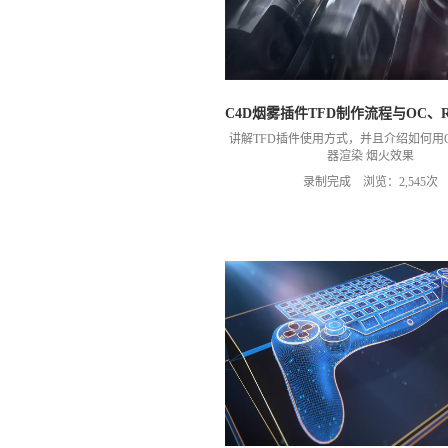
C4D烟雾插件TFD制作流程与OC、
讲解TFD插件使用方式，并且介绍如何用O
器渲染 烟火效果
录制完成 浏览：2,545次