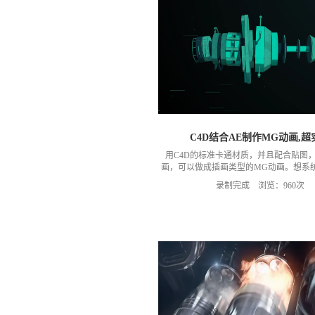
C4D结合AE制作MG动画,超
用C4D的标准卡通材质，并且配合贴图
画，可以做成插画类型的MG动画。想系统
以关注我的《C4D系列教程-成长
录制完成 浏览：960次