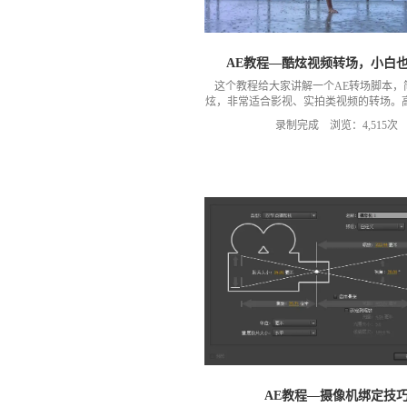
AE教程—酷炫视频转场，小白
这个教程给大家讲解一个AE转场脚本，
炫，非常适合影视、实拍类视频的转场。
供会员下载，脚本下载链接：
录制完成 浏览：4,515次
https://pan.baidu.com/s/1kVou16J 密
AE教程—摄像机绑定技