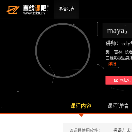
课程列表
maya
讲师：ccl
男
吉林 长
三维影视后期教师：19
详细
领红包 
课程内容
课程详情
该课程使用软件：
授课方式