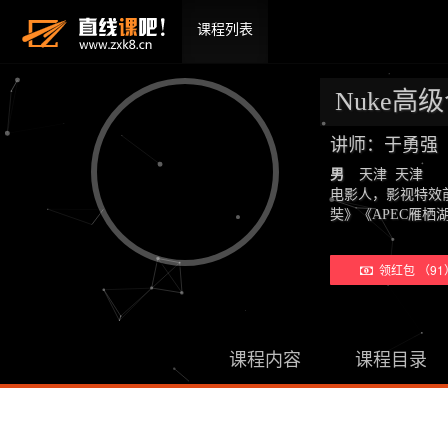
课程列表
Nuke高级合
讲师：于勇强
男
天津 天津
电影人，影视特效
奘》《APEC雁
领红包 （91
课程内容
课程目录