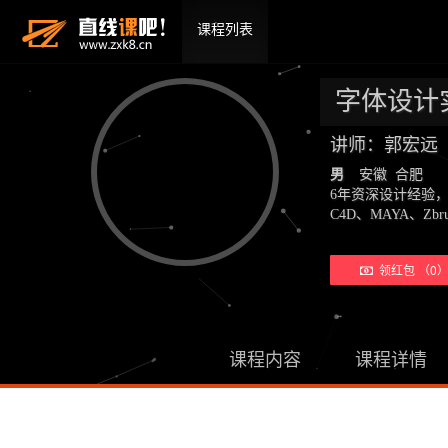
课程列表
字体设计
讲师：郭宏远
男
安徽 合肥
6年资深设计经验
C4D、MAYA、Zb
领红包 （0
课程内容
课程详情