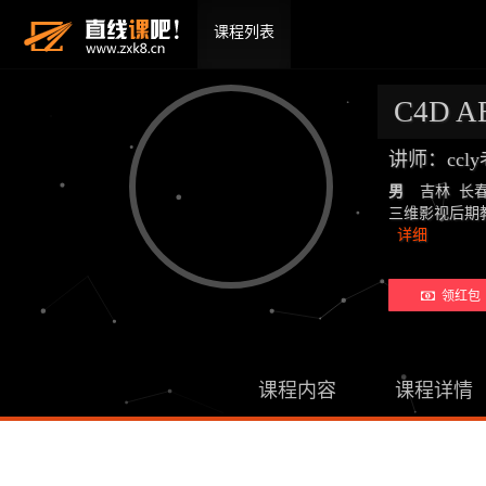
课程列表
C4D A
讲师：ccl
男
吉林 长
三维影视后期教师：19
详细
领红包 
课程内容
课程详情