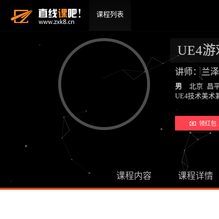
课程列表
UE4
讲师：兰泽
男
北京 昌
UE4技术美
领红包 
课程内容
课程详情