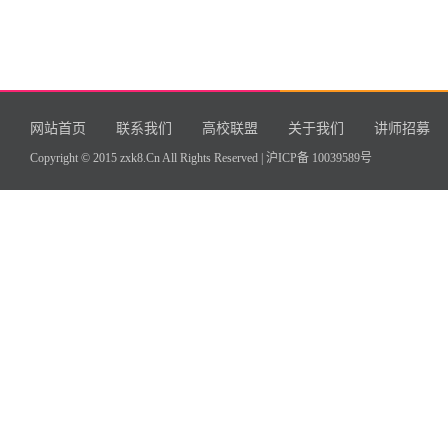
网站首页
联系我们
高校联盟
关于我们
讲师招募
Copyright © 2015 zxk8.Cn All Rights Reserved |
沪ICP备 10039589号