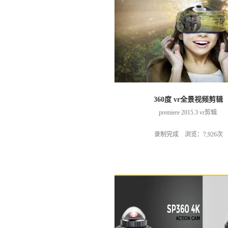
360度 vr全景视频剪辑
premiere 2015.3 vr剪辑.
录制完成 浏览：7,926次