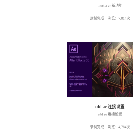
mocha vr 新功能
录制完成 浏览：7,014次
c4d ae 连接设置
c4d ae 连接设置
录制完成 浏览：4,784次