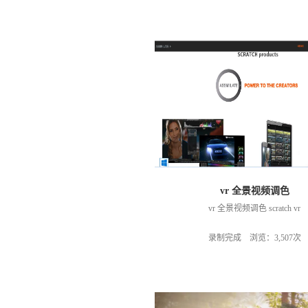
vr 全景视频调色
vr 全景视频调色 scratch vr
录制完成 浏览：3,507次