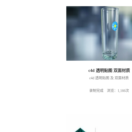
c4d 透明贴图 双面材质
c4d 透明贴图 及 双面材质
录制完成 浏览：1,166次