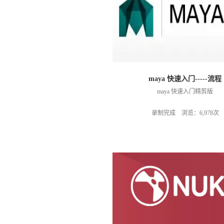
maya 快速入门-----流程
maya 快速入门精剪版
录制完成 浏览：6,978次