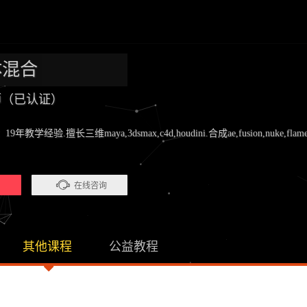
体混合
老师（已认证）
验.擅长三维maya,3dsmax,c4d,houdini.合成ae,fusion,nuke,flame.剪辑pr
）
在线咨询
其他课程
公益教程