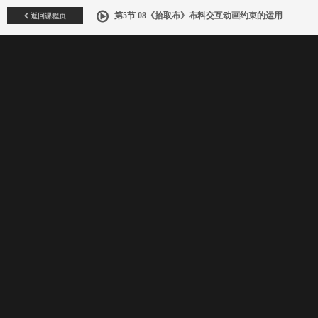
返回课程页
第5节 08《拾取布》布料交互动画约束的运用