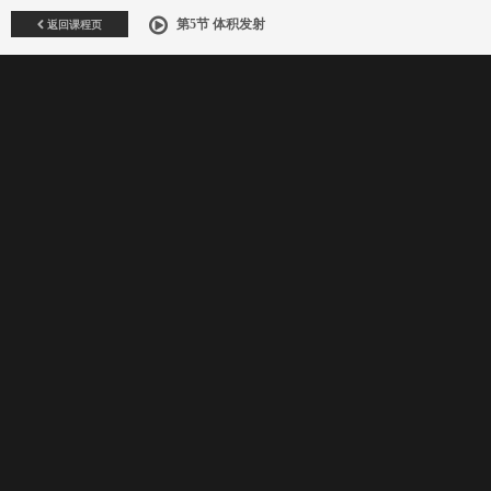
返回课程页
第5节 体积发射