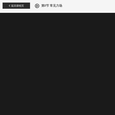
返回课程页
第8节 常见力场