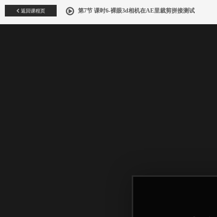
返回课程页
第7节 课时6-裸眼3d相机在AE里裁剪拼接测试