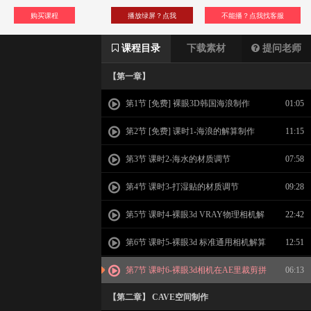
购买课程
播放绿屏？点我
不能播？点我找客服
课程目录
下载素材
提问老师
【第一章】
第1节 [免费] 裸眼3D韩国海浪制作
01:05
第2节 [免费] 课时1-海浪的解算制作
11:15
第3节 课时2-海水的材质调节
07:58
第4节 课时3-打湿贴的材质调节
09:28
第5节 课时4-裸眼3d VRAY物理相机解
22:42
算方法
第6节 课时5-裸眼3d 标准通用相机解算
12:51
方法
第7节 课时6-裸眼3d相机在AE里裁剪拼
06:13
接测试
【第二章】 CAVE空间制作