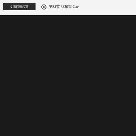
返回课程页
第33节 32车32 Car