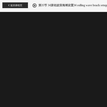
返回课程页
第35节 34滚动波浪海滩设置34 rolling wave beach setu