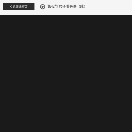
返回课程页
第42节 粒子着色器（续）