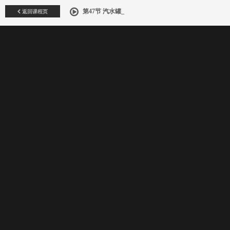
返回课程页
第47节 汽水罐_