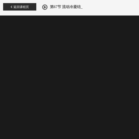
返回课程页
第67节 流动冷凝结_