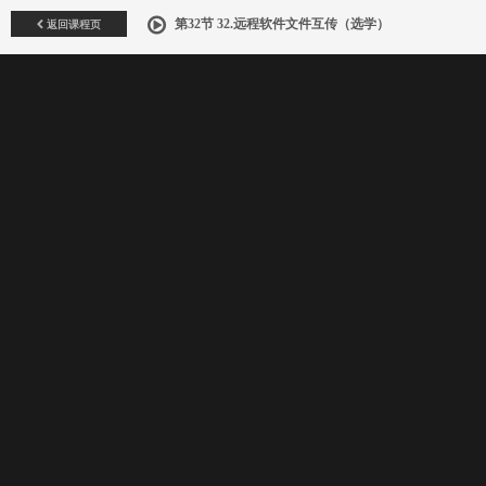
返回课程页
第32节 32.远程软件文件互传（选学）