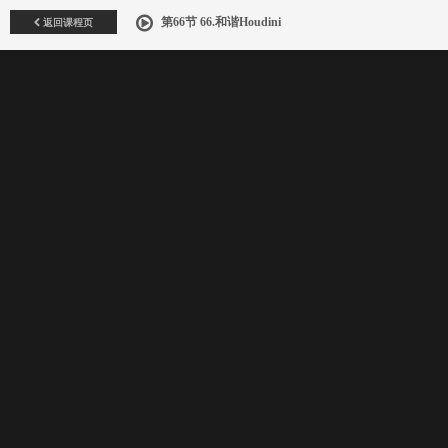
返回课程页
第66节 66.和谐Houdini