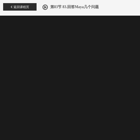
返回课程页
第83节 83.回答Maya几个问题