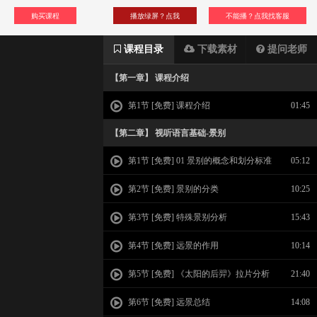
购买课程
播放绿屏？点我
不能播？点我找客服
课程目录
下载素材
提问老师
【第一章】 课程介绍
第1节 [免费] 课程介绍
01:45
【第二章】 视听语言基础-景别
第1节 [免费] 01 景别的概念和划分标准
05:12
第2节 [免费] 景别的分类
10:25
第3节 [免费] 特殊景别分析
15:43
第4节 [免费] 远景的作用
10:14
第5节 [免费] 《太阳的后羿》拉片分析
21:40
远景作用
第6节 [免费] 远景总结
14:08