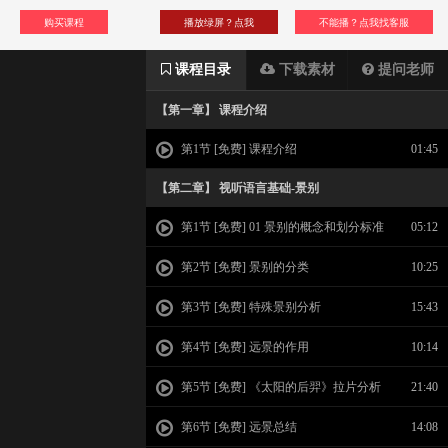
购买课程
播放绿屏？点我
不能播？点我找客服
课程目录
下载素材
提问老师
【第一章】 课程介绍
第1节 [免费] 课程介绍
01:45
【第二章】 视听语言基础-景别
第1节 [免费] 01 景别的概念和划分标准
05:12
第2节 [免费] 景别的分类
10:25
第3节 [免费] 特殊景别分析
15:43
第4节 [免费] 远景的作用
10:14
第5节 [免费] 《太阳的后羿》拉片分析
21:40
远景作用
第6节 [免费] 远景总结
14:08