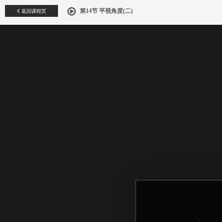
返回课程页
第14节 平视角度(二)