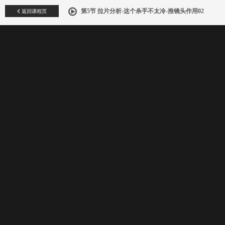
返回课程页
第5节 拉片分析-这个杀手不太冷-推镜头作用02