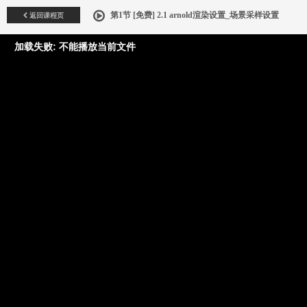
返回课程页
第1节 [免费] 2.1 arnold渲染设置_场景采样设置
加载失败: 不能播放当前文件