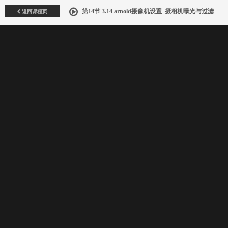
返回课程页
第14节 3.14 arnold摄像机设置_摄相机曝光与过滤