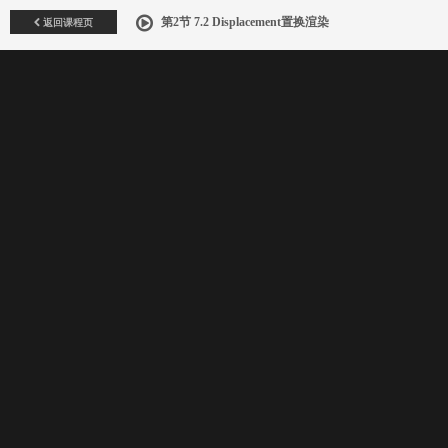
返回课程页
第2节 7.2 Displacement置换渲染