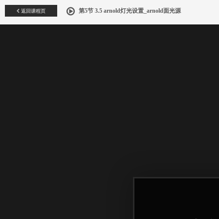
返回课程页
第5节 3.5 arnold灯光设置_arnold面光源