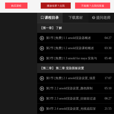
购买课程
播放绿屏？点我
不能播？点我找客服
课程目录
下载素材
提问老师
【第一章】 了解
第1节 [免费] 1.1 arnold渲染器概述
04:27
第2节 [免费] 1.2 arnold渲染课程概述
03:30
第3节 [免费] 1.3 arnold for maya 安装与
05:48
应用
【第二章】 第二章 渲染面板设置
第1节 [免费] 2.1 arnold渲染设置_场景
17:07
采样设置
第2节 2.2 arnold渲染设置_颜色限制
05:10
第3节 2.3 arnold渲染设置_抗锯齿过滤
06:27
第4节 2.4 arnold渲染设置_光线追踪深
21:55