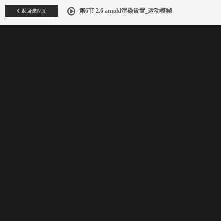
返回课程页
第6节 2.6 arnold渲染设置_运动模糊