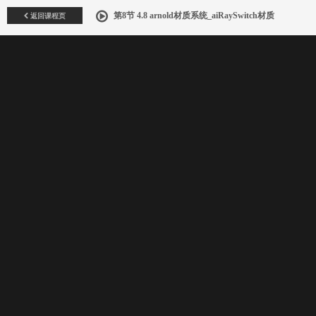
返回课程页
第8节 4.8 arnold材质系统_aiRaySwitch材质