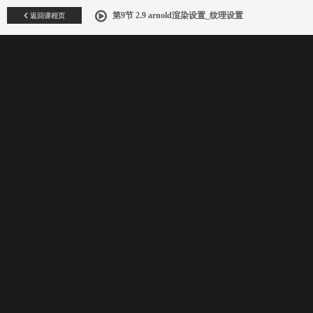
返回课程页
第9节 2.9 arnold渲染设置_纹理设置