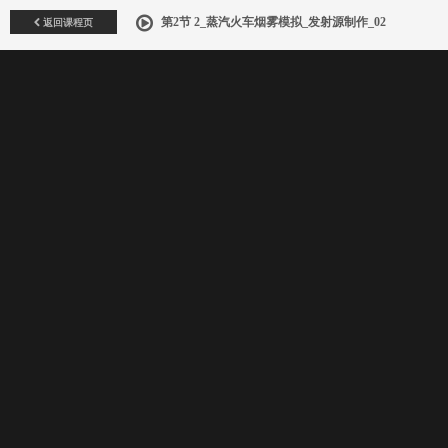
返回课程页
第2节 2_蒸汽火车烟雾模拟_发射源制作_02