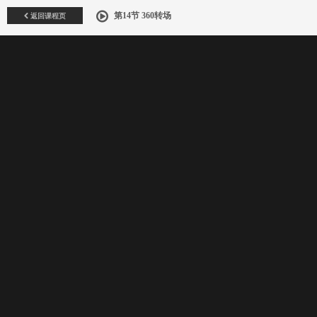
返回课程页
第14节 360转场