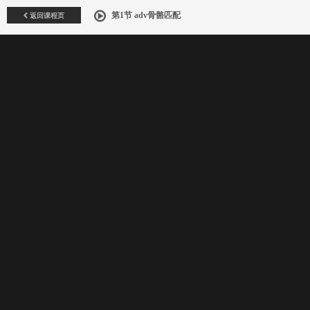
返回课程页
第1节 adv骨骼匹配