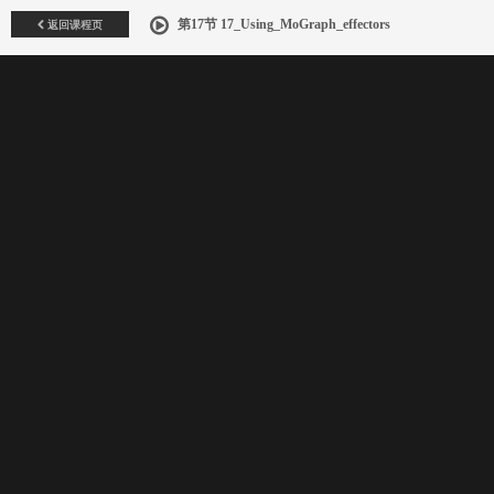
返回课程页
第17节 17_Using_MoGraph_effectors